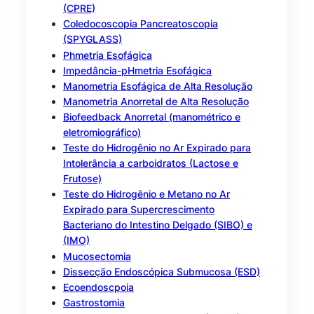
(CPRE)
Coledocoscopia Pancreatoscopia
(SPYGLASS)
Phmetria Esofágica
Impedância-pHmetria Esofágica
Manometria Esofágica de Alta Resolução
Manometria Anorretal de Alta Resolução
Biofeedback Anorretal (manométrico e
eletromiográfico)
Teste do Hidrogênio no Ar Expirado para
Intolerância a carboidratos (Lactose e
Frutose)
Teste do Hidrogênio e Metano no Ar
Expirado para Supercrescimento
Bacteriano do Intestino Delgado (SIBO) e
(IMO)
Mucosectomia
Dissecção Endoscópica Submucosa (ESD)
Ecoendoscpoia
Gastrostomia