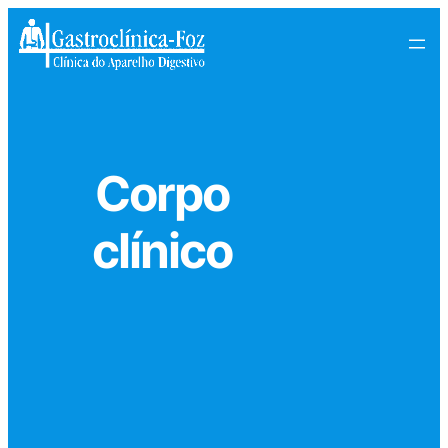
Pular
para
o
conteúdo
Corpo
clínico