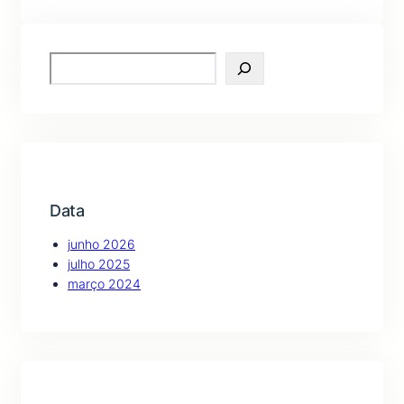
S
e
a
r
c
h
Data
junho 2026
julho 2025
março 2024